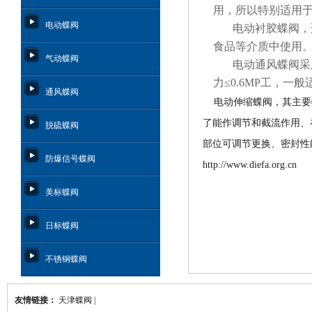
用，所以特别适用
电动蝶阀
电动衬胶蝶阀，
食品等介质中使用
气动蝶阀
电动通风蝶阀采
力≤
0.6MP
工，一般
通风蝶阀
电动伸缩蝶阀，其主要
了能作调节和截流作用、
脱硫蝶阀
部位可调节更换、密封性
防爆信号蝶阀
http://www.diefa.org.cn
美标蝶阀
日标蝶阀
不锈钢蝶阀
友情链接：
天津蝶阀
|