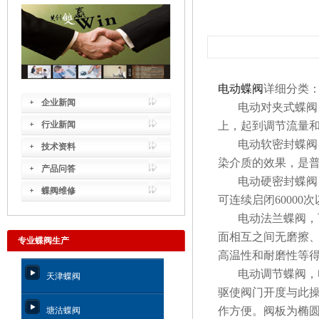
电动蝶阀
详细分类
企业新闻
电动对夹式蝶阀
行业新闻
上，起到调节流量
电动软密封蝶阀
技术资料
染介质的效果，是
产品问答
电动硬密封蝶阀
蝶阀维修
可连续启闭
60000
次
电动法兰蝶阀，
面相互之间无磨擦
专业蝶阀生产
高温性和耐磨性等
电动调节蝶阀，
天津蝶阀
驱使阀门开度与此
作方便。阀板为椭
塘沽蝶阀