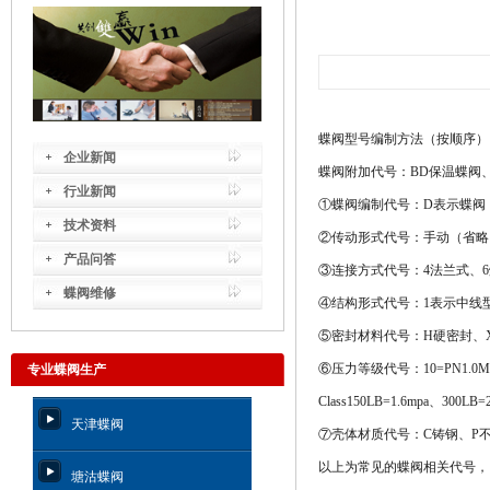
蝶阀型号编制方法（按顺序）：例如D3
企业新闻
蝶阀附加代号：BD保温蝶阀、
行业新闻
①蝶阀编制代号：D表示蝶阀
技术资料
②传动形式代号：手动（省略
产品问答
③连接方式代号：4法兰式、6
蝶阀维修
④结构形式代号：1表示中线
⑤密封材料代号：H硬密封、
⑥压力等级代号：10=PN1.0M
专业蝶阀生产
Class150LB=1.6mpa、30
天津蝶阀
⑦壳体材质代号：C铸钢、P不锈
以上为常见的蝶阀相关代号，
塘沽蝶阀