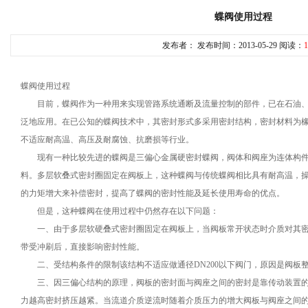
蝶阀使用过程
发布者： 发布时间：2013-05-29 阅读：
1
蝶阀使用过程
目前，蝶阀作为一种用来实现管路系统通断及流量控制的部件，已在石油、
泛地应用。在已公知的蝶阀技术中，其密封形式多采用密封结构，密封材料为
不适应耐高温、高压及耐腐蚀、抗磨损等行业。
现有一种比较先进的蝶阀是三偏心金属硬密封蝶阀，阀体和阀座为连体构件
料。多层软叠式密封圈固定在阀板上，这种蝶阀与传统蝶阀相比具有耐高温，
的力矩增大来补偿密封，提高了蝶阀的密封性能及延长使用寿命的优点。
但是，这种蝶阀在使用过程中仍然存在以下问题：
一、由于多层软硬叠式密封圈固定在阀板上，当阀板常开状态时介质对其密
带受冲刷后，直接影响密封性能。
二、受结构条件的限制该结构不适应做通径DN200以下阀门，原因是阀板
三、因三偏心结构的原理，阀板的密封面与阀座之间的密封是靠传动装置的
力越高密封挤压越紧。当流道介质逆流时随着介质压力的增大阀板与阀座之间