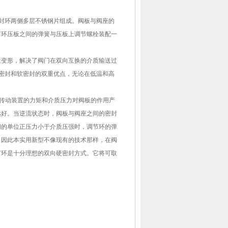
封环两侧多层不锈钢片组成。阀板与阀座的
节环压板之间的弹簧与压板上调节螺栓装配一
变形，解决了阀门在双向互换的介质输送过
密封和软密封的双重优点，无论在低温和高
传动装置的力矩和介质压力对阀板的作用产
越好。当逆流状态时，阀板与阀座之间的密封
间的单位正压力小于介质压强时，调节环的弹
。因此本实用新型不像现有的技术那样，在阀
节环是十分理想的双向硬密封方式。它将可取