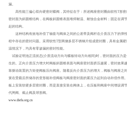
漏。
高性能三偏心双向硬密封蝶阀，其特征在于：所述阀座密封圈由软性T形密
密封面为斜圆锥结构，在阀板斜圆锥表面堆焊耐温、耐蚀合金材料；固定在调
起的结构。
这种结构有效地补偿了轴套与阀体之间的公差带及阀杆在介质压力下的弹性
程中存在的密封问题。采用软性T型两侧多层不锈钢片组成密封圈，具有金属硬
温情况下，均具有零渗漏的密封性能。
试验证明池正流状态(介质流动方向与蝶板转动方向相同)时，密封面的压力是
生的。正向介质压力增大时阀板斜圆锥表面与阀座密封面挤压越紧，密封效果
靠驱动装置的力矩使阀板压向阀座。随着反向介质压力的增大，阀板与阀座之
簧在受载后所储存的变形能补偿阀板与阀座密封面的紧压力起到自动补偿作用
板上安装软硬多层密封圈，而是直接安装在阀体上，在压板和阀座中间增设调
代闸阀、截止阀及球形阀。
www.diefa.org.cn