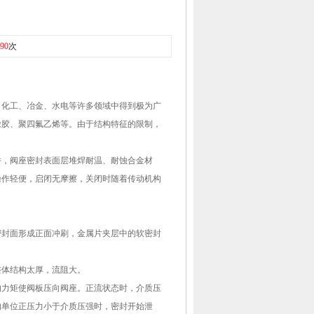
90
次
化工、冶金、水电等许多领域中得到极为广
橡胶、聚四氟乙烯等。由于结构特征的限制，
，阀座密封表面层堆焊耐温、耐蚀合金材
操作轻便，启闭无摩擦，关闭时随着传动机构
封面形成正面冲刷，金属片夹层中的软密封
整体结构太厚，流阻大。
力矩使阀板压向阀座。正流状态时，介质压
的单位正压力小于介质压强时，密封开始泄