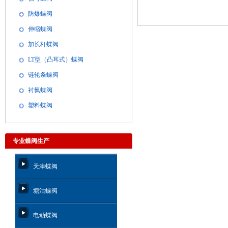
防爆蝶阀
伸缩蝶阀
加长杆蝶阀
LT型（凸耳式）蝶阀
链轮条蝶阀
衬氟蝶阀
塑料蝶阀
专业蝶阀生产
天津蝶阀
塘沽蝶阀
电动蝶阀