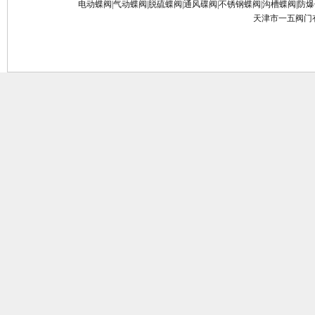
电动蝶阀
|
气动蝶阀
|
脱硫蝶阀
|
通风碟阀
|
不锈钢蝶阀
|
沟槽蝶阀
|
防爆
天津市一五阀门有限公司