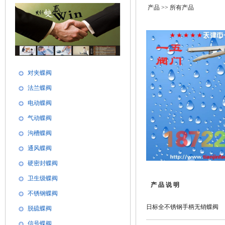
产品
>> 所有产品
对夹蝶阀
法兰蝶阀
电动蝶阀
气动蝶阀
沟槽蝶阀
通风蝶阀
硬密封蝶阀
卫生级蝶阀
产 品 说 明
不锈钢蝶阀
日标全不锈钢手柄无销蝶阀
脱硫蝶阀
信号蝶阀