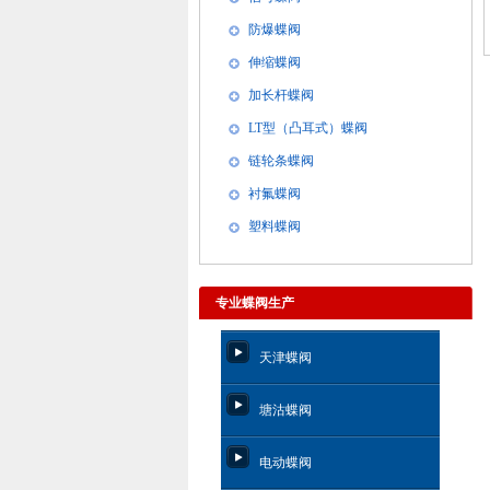
防爆蝶阀
伸缩蝶阀
加长杆蝶阀
LT型（凸耳式）蝶阀
链轮条蝶阀
衬氟蝶阀
塑料蝶阀
专业蝶阀生产
天津蝶阀
塘沽蝶阀
电动蝶阀