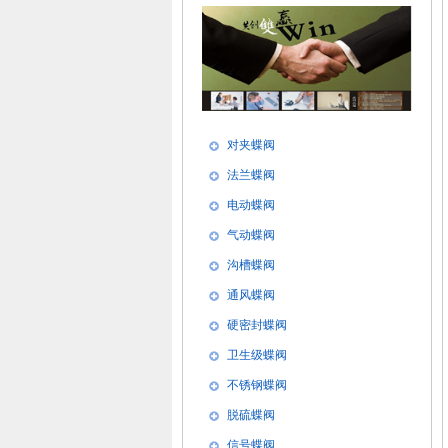
对夹蝶阀
法兰蝶阀
电动蝶阀
气动蝶阀
沟槽蝶阀
通风蝶阀
硬密封蝶阀
卫生级蝶阀
不锈钢蝶阀
脱硫蝶阀
信号蝶阀