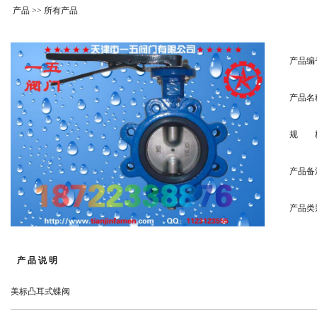
产品
>> 所有产品
产品编
产品名
规 
产品备
产品类
产 品 说 明
美标凸耳式蝶阀