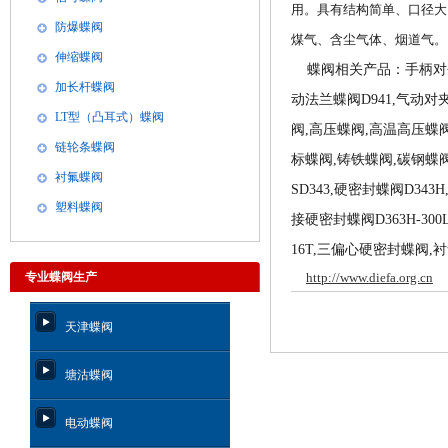
用。具有结构简单、口径大
防爆蝶阀
煤气、含尘气体、烟道气。
伸缩蝶阀
蝶阀相关产品：手柄
对
加长杆蝶阀
动
法兰
蝶阀D941,气动
对
LT型（凸耳式）蝶阀
阀,高压蝶阀,高温高压蝶
链轮条蝶阀
标蝶阀,铸铁蝶阀,碳钢蝶
衬氟蝶阀
SD343,硬密封蝶阀D3
塑料蝶阀
接硬密封蝶阀D363H-30
16T,三偏心硬密封蝶阀,
专业蝶阀生产
http://www.diefa.org.cn
天津蝶阀
塘沽蝶阀
电动蝶阀