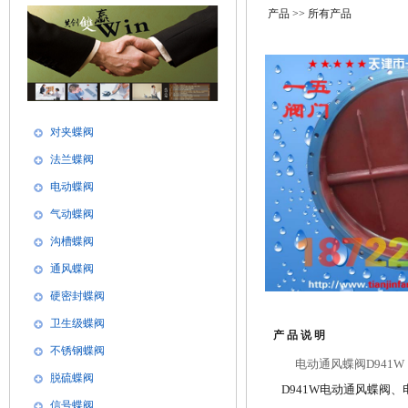
产品
>> 所有产品
对夹蝶阀
法兰蝶阀
电动蝶阀
气动蝶阀
沟槽蝶阀
通风蝶阀
硬密封蝶阀
卫生级蝶阀
产 品 说 明
不锈钢蝶阀
电动通风蝶阀D941W
脱硫蝶阀
D941W电动通风蝶阀、
信号蝶阀