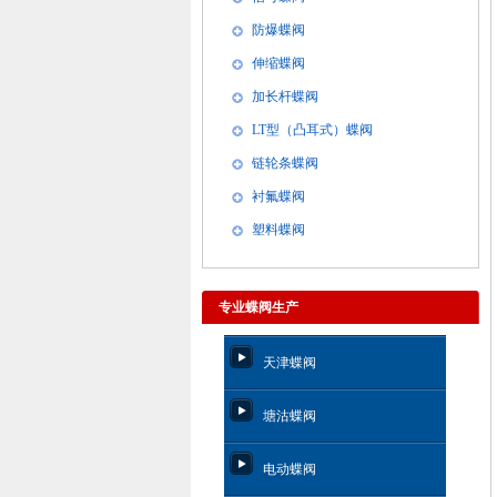
防爆蝶阀
伸缩蝶阀
加长杆蝶阀
LT型（凸耳式）蝶阀
链轮条蝶阀
衬氟蝶阀
塑料蝶阀
专业蝶阀生产
天津蝶阀
塘沽蝶阀
电动蝶阀