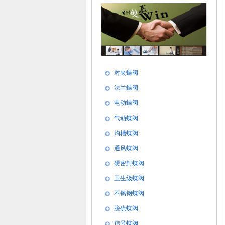
对夹蝶阀
法兰蝶阀
电动蝶阀
气动蝶阀
沟槽蝶阀
通风蝶阀
硬密封蝶阀
卫生级蝶阀
不锈钢蝶阀
脱硫蝶阀
信号蝶阀