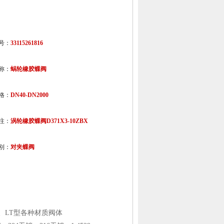
号：
33115261816
称：
蜗轮橡胶蝶阀
格：
DN40-DN2000
注：
涡轮橡胶蝶阀D371X3-10ZBX
别：
对夹蝶阀
、
LT
型各种材质阀体