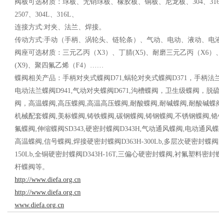
阀板可选材质：球板、无销球板、橡胶板、铜板、尼龙板、
304
、
31
2507
、
304L
、
316L
、
连接方式
:
对夹、
法兰、焊接。
传动方式
:
手动（手柄、涡轮头
、
链轮条）、气动、电动
、液动、电
阀座可选材质：三元乙丙（
X3
）、丁腈
(X5)
、耐磨三元乙丙（
X6
）
(X9)
、聚四氟乙烯（
F4
）……
蝶阀相关产品：手柄
对夹式蝶阀D71,蜗轮对夹式蝶阀D371
，手柄
法兰
电动
法兰
蝶阀D941,气动
对夹
蝶阀D671,
沟槽蝶阀，卫生级蝶阀，脱
阀，
高温蝶阀,高压蝶阀,高温高压蝶阀,耐酸蝶阀,耐碱蝶阀,耐酸碱蝶阀
机械配套蝶阀,美标蝶阀,铸铁蝶阀,碳钢蝶阀,铸钢蝶阀,不锈钢蝶阀,铬
氟蝶阀,伸缩蝶阀SD343,硬密封蝶阀D343H,气动通风蝶阀,电动通风
高温蝶阀,信号蝶阀,焊接硬密封蝶阀D363H-300Lb,多层次硬密封蝶阀
150Lb,全铜硬密封蝶阀D343H-16T,三偏心硬密封蝶阀,衬氟塑料密封
杆蝶阀等
。
http://www.diefa.org.cn
http://www.diefa.org.cn
www.diefa.org.cn