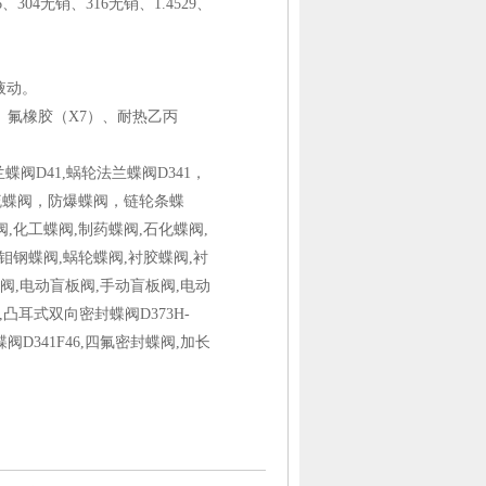
6
、
304
无销、
316
无销、
1.4529
、
液动
。
、氟橡胶（
X7
）、耐热乙丙
蝶阀D41,蜗轮法兰蝶阀D341
，
硫蝶阀，防爆蝶阀，链轮条蝶
,化工蝶阀,制药蝶阀,石化蝶阀,
钼钢蝶阀,蜗轮蝶阀,衬胶蝶阀,衬
蝶阀,电动盲板阀,手动盲板阀,电动
,凸耳式双向密封蝶阀D373H-
蝶阀D341F46,四氟密封蝶阀,加长