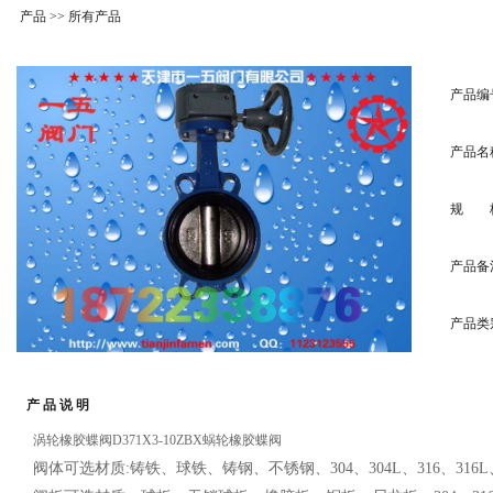
产品
>> 所有产品
产品编
产品名
规 
产品备
产品类
产 品 说 明
涡轮橡胶蝶阀D371X3-10ZBX蜗轮橡胶蝶阀
阀体可选材质
:
铸铁、
球铁、
铸钢、不锈钢
、
304
、
304L
、
316
、
316L