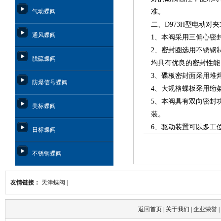
气动蝶阀
准。
二、D973H型电动对
通风蝶阀
1、本阀采用三偏心密
2、密封圈选用不锈钢
脱硫蝶阀
均具有优良的密封性能
3、碟板密封面采用堆
防爆信号蝶阀
4、大规格蝶板采用绗
5、本阀具有双向密封
美标蝶阀
装。
6、驱动装置可以多工位
日标蝶阀
不锈钢蝶阀
友情链接：
天津蝶阀
|
返回首页
|
关于我们
|
企业荣誉
|