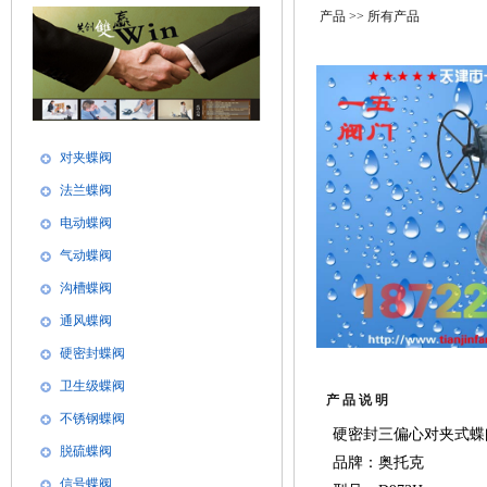
产品
>> 所有产品
对夹蝶阀
法兰蝶阀
电动蝶阀
气动蝶阀
沟槽蝶阀
通风蝶阀
硬密封蝶阀
卫生级蝶阀
产 品 说 明
不锈钢蝶阀
硬密封三偏心对夹式蝶阀
脱硫蝶阀
品牌：奥托克
信号蝶阀