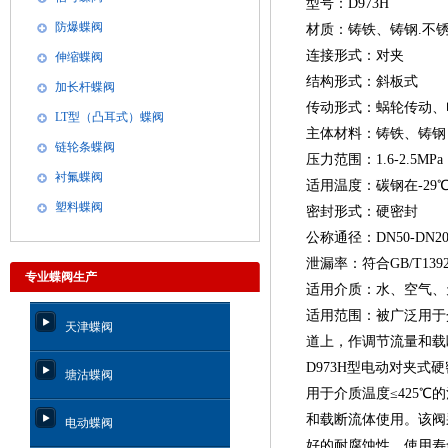
型号：D973H
防爆蝶阀
材质：铸铁、铸钢.不锈
连接形式：对夹
伸缩蝶阀
结构形式：斜板式
加长杆蝶阀
传动形式：蜗轮传动、
LT型（凸耳式）蝶阀
主体材料：铸铁、铸钢
链轮条蝶阀
压力范围：1.6-2.5MPa
衬氟蝶阀
适用温度：碳钢在-29℃~
塑料蝶阀
密封形式：硬密封
公称通径：DN50-DN20
泄漏率：符合GB/T1392
专业蝶阀生产
适用介质：水、空气、
适用范围：被广泛用于
天津蝶阀
道上，作调节流量和载
D973H型电动对夹
塘沽蝶阀
用于介质温度≤425
和载断流体使用。该阀
电动蝶阀
好的耐腐蚀性，使用寿命