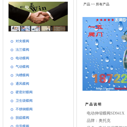
产品
>> 所有产品
对夹蝶阀
法兰蝶阀
电动蝶阀
气动蝶阀
沟槽蝶阀
通风蝶阀
硬密封蝶阀
卫生级蝶阀
产 品 说 明
不锈钢蝶阀
电动伸缩蝶阀
SD941X
脱硫蝶阀
品牌：
奥托克
信号蝶阀