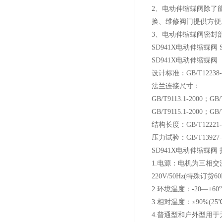
2
、电动伸缩蝶阀除了
换、维修阀门提供方便
3
、电动伸缩蝶阀密封
SD941X
电动伸缩蝶阀
SD941X
电动伸缩蝶阀
设计标准：
GB/T12238-
法兰连接尺寸：
GB/T9113.1-2000
；
GB/
GB/T9115.1-2000
；
GB/
结构长度：
GB/T12221-
压力试验：
GB/T13927-
SD941X
电动伸缩蝶阀 
1.
电源：电机为三相交
220V/50Hz(
特殊订货
60
2.
环境温度：
-20
—
+60
3.
相对温度：≤
90%(25
4.
普通型和户外型用于