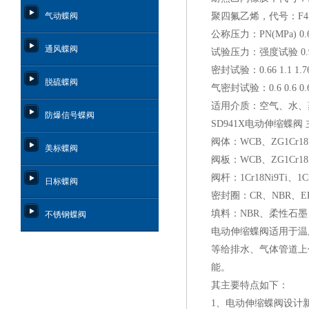
气动蝶阀
聚四氟乙烯，代号：
F4
公称压力：
PN(MPa) 0.6
通风蝶阀
试验压力：强度试验
0.
密封试验：
0.66 1.1 1.7
脱硫蝶阀
气密封试验：
0.6 0.6 0.
适用介质：空气、水、
防爆信号蝶阀
SD941X
电动伸缩蝶阀
阀体：
WCB
、
ZG1Cr18
美标蝶阀
阀板：
WCB
、
ZG1Cr18
阀杆：
1Cr18Ni9Ti
、
1C
日标蝶阀
密封圈：
CR
、
NBR
、
E
填料：
NBR
、柔性石墨
不锈钢蝶阀
电动伸缩蝶阀适用于温
等给排水、气体管道上
能。
其主要特点如下：
1
、电动伸缩蝶阀设计