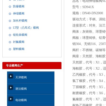
品名：电动伸缩蝶阀
S
防爆蝶阀
型号：
SD941X
规格：
DN40-DN2000
伸缩蝶阀
驱动方式：手柄、涡轮
加长杆蝶阀
连接形式：对夹、法兰
LT型（凸耳式）蝶阀
阀体：灰铸铁、球墨铸
链轮条蝶阀
阀板：球墨铸铁、铝青
衬氟蝶阀
销
304
、无销
316
、
2507
塑料蝶阀
阀杆：不锈钢、碳钢等
阀座：天然胶、海帕胶
天然胶，代号：
X1
，
专业蝶阀生产
海帕胶，代号：
X2
，
乙丙橡胶，代号：
X3
天津蝶阀
氯丁橡胶，代号：
X4
丁腈橡胶，代号：
X5
塘沽蝶阀
耐磨橡胶，代号：
X6
氟橡胶，代号：
X7
，
电动蝶阀
耐热乙丙橡胶，代号：