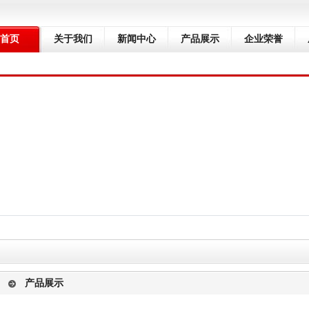
首页
关于我们
新闻中心
产品展示
企业荣誉
产品展示