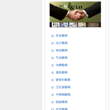
对夹蝶阀
法兰蝶阀
电动蝶阀
气动蝶阀
沟槽蝶阀
通风蝶阀
硬密封蝶阀
卫生级蝶阀
不锈钢蝶阀
脱硫蝶阀
信号蝶阀