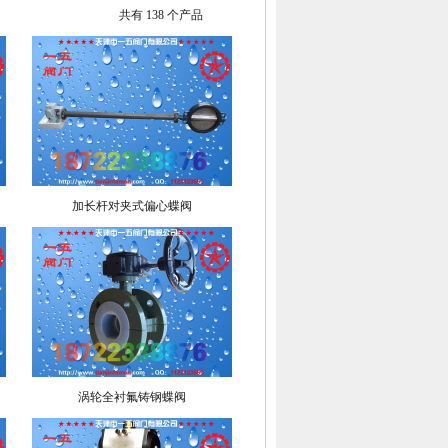
共有 138 个产品
加长杆对夹式偏心蝶阀
涡轮全衬氟铸钢蝶阀