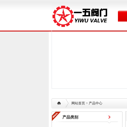
网站首页
> 产品中心
产品类别