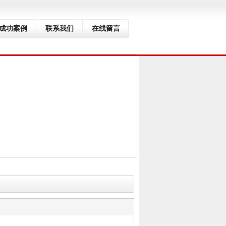
成功案例
联系我们
在线留言