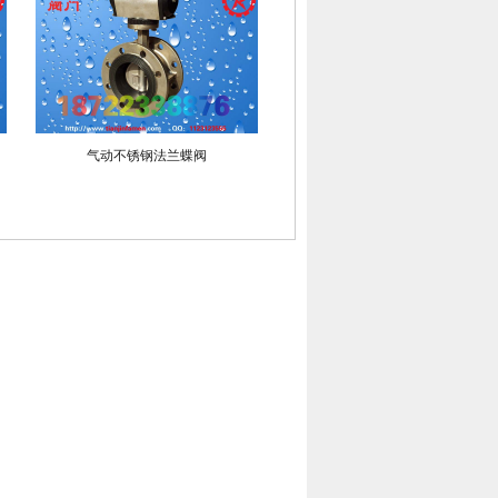
气动不锈钢法兰蝶阀