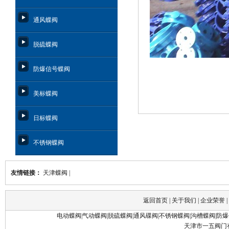
通风蝶阀
脱硫蝶阀
防爆信号蝶阀
美标蝶阀
日标蝶阀
不锈钢蝶阀
友情链接：
天津蝶阀
|
返回首页
|
关于我们
|
企业荣誉
|
电动蝶阀
|
气动蝶阀
|
脱硫蝶阀
|
通风碟阀
|
不锈钢蝶阀
|
沟槽蝶阀
|
防爆
天津市一五阀门有限公司